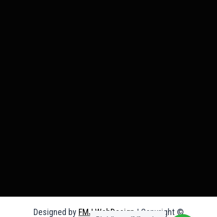
Designed by
FMJ WebDesign
| Copyright ©